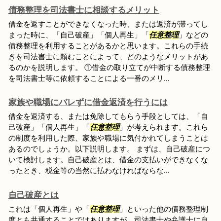
債務整理を司法書士に相談するメリット
借金を返すことができなくなった時、または返済が滞ってし
まった時に、「自己破産」「個人再生」「
任意整理
」などの
債務整理を利用することがあるかと思います。これらの手続
きを司法書士に頼むことによって、どのようなメリットがあ
るのかを説明します。 ①借金の取り立てが中断する債務整理
を司法書士等に依頼することによる一番のメリ...
家族や職場にバレずに借金返済を行うには
借金を返済する、または免除してもらう手段としては、「自
己破産」「個人再生」「
任意整理
」が考えられます。これら
の制度を利用した際、家族や職場に気付かれてしまうことは
あるのでしょうか。以下説明します。 まずは、自己破産につ
いて検討します。自己破産とは、借金の支払いができなくな
ったとき、税金等の当然に払わなければならな...
自己破産とは
これは「個人再生」や「
任意整理
」といった他の債務整理制
度とも共通することではありますが、司法書士や弁護士に自