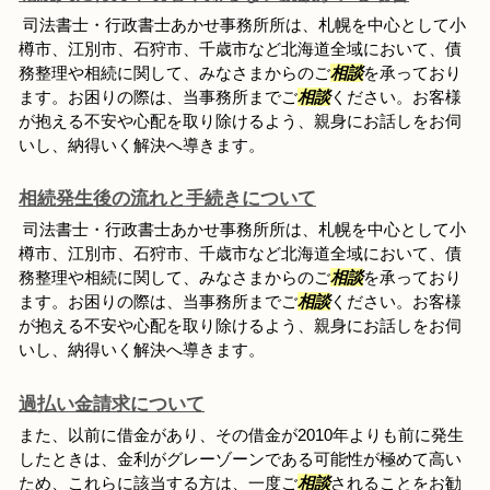
司法書士・行政書士あかせ事務所所は、札幌を中心として小
樽市、江別市、石狩市、千歳市など北海道全域において、債
務整理や相続に関して、みなさまからのご
相談
を承っており
ます。お困りの際は、当事務所までご
相談
ください。お客様
が抱える不安や心配を取り除けるよう、親身にお話しをお伺
いし、納得いく解決へ導きます。
相続発生後の流れと手続きについて
司法書士・行政書士あかせ事務所所は、札幌を中心として小
樽市、江別市、石狩市、千歳市など北海道全域において、債
務整理や相続に関して、みなさまからのご
相談
を承っており
ます。お困りの際は、当事務所までご
相談
ください。お客様
が抱える不安や心配を取り除けるよう、親身にお話しをお伺
いし、納得いく解決へ導きます。
過払い金請求について
また、以前に借金があり、その借金が2010年よりも前に発生
したときは、金利がグレーゾーンである可能性が極めて高い
ため、これらに該当する方は、一度ご
相談
されることをお勧