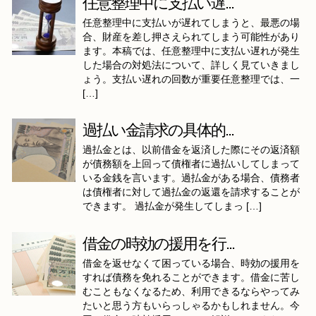
任意整理中に支払い遅...
任意整理中に支払いが遅れてしまうと、最悪の場
合、財産を差し押さえられてしまう可能性があり
ます。本稿では、任意整理中に支払い遅れが発生
した場合の対処法について、詳しく見ていきまし
ょう。支払い遅れの回数が重要任意整理では、一
[…]
過払い金請求の具体的...
過払金とは、以前借金を返済した際にその返済額
が債務額を上回って債権者に過払いしてしまって
いる金銭を言います。過払金がある場合、債務者
は債権者に対して過払金の返還を請求することが
できます。 過払金が発生してしまっ […]
借金の時効の援用を行...
借金を返せなくて困っている場合、時効の援用を
すれば債務を免れることができます。借金に苦し
むこともなくなるため、利用できるならやってみ
たいと思う方もいらっしゃるかもしれません。今