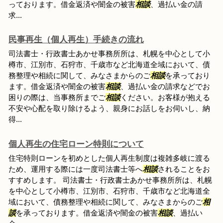
っております。借金返済や闇金の被害
相談
、過払い金の請
求...
民事再生（個人再生）手続きの流れ
司法書士・行政書士あかせ事務所所は、札幌を中心として小
樽市、江別市、石狩市、千歳市など北海道全域において、債
務整理や相続に関して、みなさまからのご
相談
を承っており
ます。借金返済や闇金の被害
相談
、過払い金の請求などでお
困りの際は、当事務所までご
相談
ください。お客様が抱える
不安や心配を取り除けるよう、親身にお話しをお伺いし、納
得...
個人再生の住宅ローン特則について
住宅特則ローンを初めとした個人再生制度は複雑多岐に渡る
ため、運用する際には一度司法書士等へ
相談
されることをお
すすめします。 司法書士・行政書士あかせ事務所所は、札幌
を中心として小樽市、江別市、石狩市、千歳市など北海道全
域において、債務整理や相続に関して、みなさまからのご
相
談
を承っております。借金返済や闇金の被害
相談
、過払い