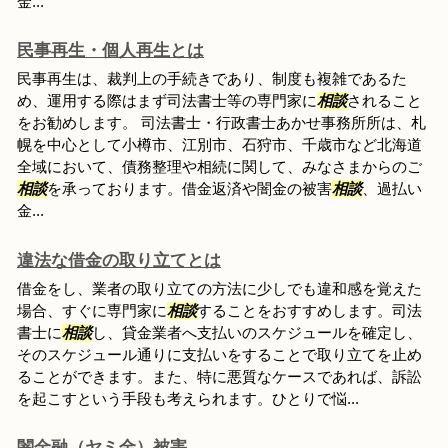
金...
民事再生・個人再生とは
民事再生は、裁判上の手続きであり、制度も複雑であるた
め、運用する際はまず司法書士等の専門家に
相談
されること
をお勧めします。 司法書士・行政書士あかせ事務所所は、札
幌を中心として小樽市、江別市、石狩市、千歳市など北海道
全域において、債務整理や相続に関して、みなさまからのご
相談
を承っております。借金返済や闇金の被害
相談
、過払い
金...
違法な借金の取り立てとは
借金をし、業者の取り立ての方法に少しでも違和感を覚えた
場合、すぐに専門家に
相談
することをおすすめします。司法
書士に
相談
し、貸金業者へ支払いのスケジュールを確定し、
そのスケジュール通りに支払いをすることで取り立てを止め
ることができます。また、特に悪質なケースであれば、訴訟
を起こすという手段も考えられます。ひとりで悩...
闇金融（ヤミ金）被害