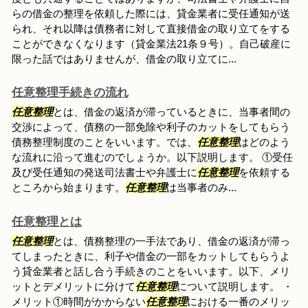
らの借金の整理を依頼した際には、貸金業者に受任通知が送
られ、それ以降は債務者に対して直接借金の取り立てをする
ことができなくなります（貸金業法21条９号）。自己破産に
限った話ではありませんが、借金の取り立てに...
任意整理手続きの流れ
任意整理
とは、借金の返済が滞っているときに、当事者間の
交渉によって、債務の一部免除や利子のカットをしてもらう
債務整理制度のことをいいます。では、
任意整理
はどのよう
な流れに沿って進むのでしょうか。以下説明します。 ①受任
及び受任通知の発送司法書士や弁護士に
任意整理
を依頼する
ところから始まります。
任意整理
は当事者のみ...
任意整理とは
任意整理
とは、債務整理の一手法であり、借金の返済が滞っ
てしまったときに、利子や借金の一部をカットしてもらうよ
う貸金業者と話し合う手続きのことをいいます。以下、メリ
ットとデメリットに分けて
任意整理
について説明します。 ・
メリット①時間がかからない
任意整理
における一番のメリッ