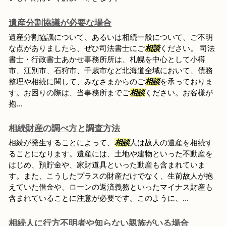
遺産分割協議が必要な場合
遺産分割協議について、あるいは相続一般について、ご不明
な点がありましたら、ぜひ司法書士にご
相談
ください。 司法
書士・行政書士あかせ事務所所は、札幌を中心として小樽
市、江別市、石狩市、千歳市など北海道全域において、債務
整理や相続に関して、みなさまからのご
相談
を承っておりま
す。お困りの際は、当事務所までご
相談
ください。お客様が
抱...
相続財産の調べ方と調査方法
相続が発生することによって、
相談
人は故人の遺産を相続す
ることになります。遺産には、土地や建物といった不動産を
はじめ、預貯金や、家財道具といった動産も含まれていま
す。また、こうしたプラスの財産だけでなく、生前故人が抱
えていた借金や、ローンの返済義務といったマイナス財産も
含まれていることに注意が必要です。このように、...
相続人に行方不明者や知らない親族がいる場合