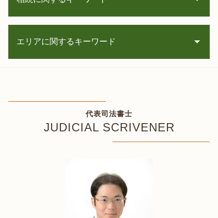
自己破産 配偶者
自己破産 住宅ローン
過払い金 計算
相続 期限
借金 計算
エリアに関するキーワード
相続放棄 期間
任意整理 費用
自筆証書遺言 書き方
パチンコ 借金
株 相続
相続 伊達市 相談
個人再生 クレジットカード
遺言書 保管
自己破産 室蘭市 司法書士
民事再生 管財人
遺言書作成 司法書士
相続 登記 室蘭市 司法書士
過払い金 訴訟
未成年 相続
任意整理 古平町 司法書士
任意整理 メリット
代表司法書士
相続登記 必要書類 遺産分割協議書
遺産分割協議 岩内町 相談
民事再生 会社
JUDICIAL SCRIVENER
相続登記 申請書 綴じ方
借金返済 南幌町 相談
任意整理 信用情報
相続人 調査
相続 登記 恵庭市 司法書士
債務整理 費用
相続登記 義務化 罰則
自己破産 古平町 相談
任意整理 中
相続登記 必要書類 遺言
遺言書作成 石狩市 相談
過払い とは
公正証書遺言 執行
遺言書作成 恵庭市 司法書士
任意整理 携帯 分割
相続法 改正
債務整理 函館市 司法書士
任意整理 流れ
公正証書遺言 書式
遺言書作成 余市町 司法書士
破産 流れ
相続放棄 手続き 司法書士