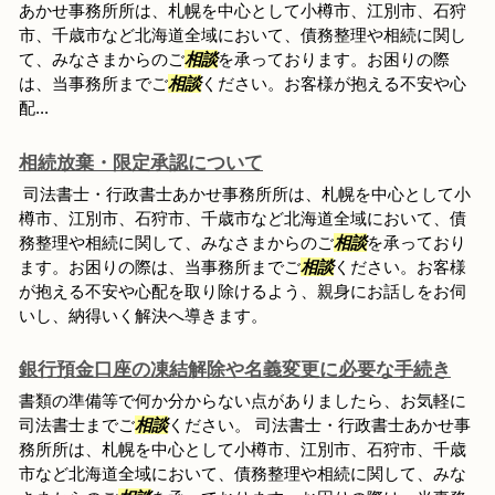
あかせ事務所所は、札幌を中心として小樽市、江別市、石狩
市、千歳市など北海道全域において、債務整理や相続に関し
て、みなさまからのご
相談
を承っております。お困りの際
は、当事務所までご
相談
ください。お客様が抱える不安や心
配...
相続放棄・限定承認について
司法書士・行政書士あかせ事務所所は、札幌を中心として小
樽市、江別市、石狩市、千歳市など北海道全域において、債
務整理や相続に関して、みなさまからのご
相談
を承っており
ます。お困りの際は、当事務所までご
相談
ください。お客様
が抱える不安や心配を取り除けるよう、親身にお話しをお伺
いし、納得いく解決へ導きます。
銀行預金口座の凍結解除や名義変更に必要な手続き
書類の準備等で何か分からない点がありましたら、お気軽に
司法書士までご
相談
ください。 司法書士・行政書士あかせ事
務所所は、札幌を中心として小樽市、江別市、石狩市、千歳
市など北海道全域において、債務整理や相続に関して、みな