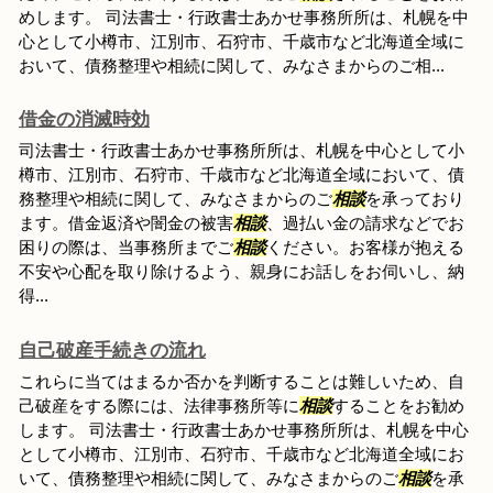
めします。 司法書士・行政書士あかせ事務所所は、札幌を中
心として小樽市、江別市、石狩市、千歳市など北海道全域に
おいて、債務整理や相続に関して、みなさまからのご相...
借金の消滅時効
司法書士・行政書士あかせ事務所所は、札幌を中心として小
樽市、江別市、石狩市、千歳市など北海道全域において、債
務整理や相続に関して、みなさまからのご
相談
を承っており
ます。借金返済や闇金の被害
相談
、過払い金の請求などでお
困りの際は、当事務所までご
相談
ください。お客様が抱える
不安や心配を取り除けるよう、親身にお話しをお伺いし、納
得...
自己破産手続きの流れ
これらに当てはまるか否かを判断することは難しいため、自
己破産をする際には、法律事務所等に
相談
することをお勧め
します。 司法書士・行政書士あかせ事務所所は、札幌を中心
として小樽市、江別市、石狩市、千歳市など北海道全域にお
いて、債務整理や相続に関して、みなさまからのご
相談
を承