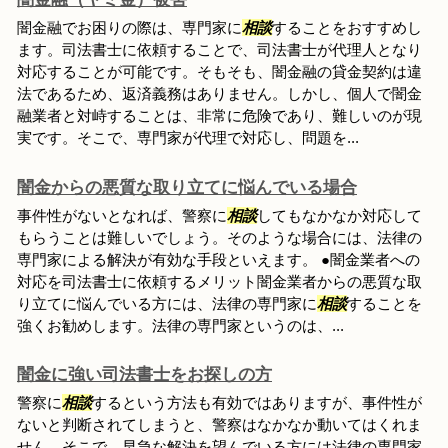
闇金融でお困りの際は、専門家に
相談
することをおすすめし
ます。司法書士に依頼することで、司法書士が代理人となり
対応することが可能です。そもそも、闇金融の貸金契約は違
法であるため、返済義務はありません。しかし、個人で闇金
融業者と対峙することは、非常に危険であり、難しいのが現
実です。そこで、専門家が代理で対応し、問題を...
闇金からの悪質な取り立てに悩んでいる場合
事件性がないとなれば、警察に
相談
してもなかなか対応して
もらうことは難しいでしょう。そのような場合には、法律の
専門家による解決が有効な手段といえます。 ●闇金業者への
対応を司法書士に依頼するメリット闇金業者からの悪質な取
り立てに悩んでいる方には、法律の専門家に
相談
することを
強くお勧めします。法律の専門家というのは、...
闇金に強い司法書士をお探しの方
警察に
相談
するという方法も有効ではありますが、事件性が
ないと判断されてしまうと、警察はなかなか動いてはくれま
せん。そこで、早急な解決を望んでいる方には法律の専門家