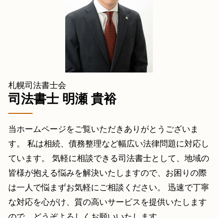
個人再生 白老町 相談
官報 債務整理
銀行 名義 変更 死亡
遺産分割協議 登別市 司法書士
相続登記 義務
過払い金請求 札幌 相談
相続 手続き
遺産分割協議 余市町 相談
相続人申告登記 費用
凍結口座解除 小樽市 相談
自己破産 白老町 相談
借金返済 室蘭市 司法書士
札幌司法書士会
過払い金請求 北広島市 司法書士
司法書士 明瀬 貴裕
当ホームページをご覧いただきありがとうございま
す。 私は相続、債務整理など幅広い法律問題に対応し
ています。 気軽に相談できる司法書士として、地域の
皆様が抱える悩みを解決いたしますので、お困りの際
は一人で悩まずお気軽にご相談ください。 迅速で丁寧
な対応を心がけ、質の高いサービスを提供いたします
ので、どうぞよろしくお願いいたします。