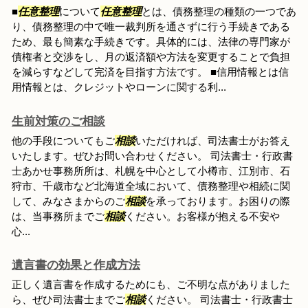
■
任意整理
について
任意整理
とは、債務整理の種類の一つであ
り、債務整理の中で唯一裁判所を通さずに行う手続きである
ため、最も簡素な手続きです。具体的には、法律の専門家が
債権者と交渉をし、月の返済額や方法を変更することで負担
を減らすなどして完済を目指す方法です。 ■信用情報とは信
用情報とは、クレジットやローンに関する利...
生前対策のご相談
他の手段についてもご
相談
いただければ、司法書士がお答え
いたします。ぜひお問い合わせください。 司法書士・行政書
士あかせ事務所所は、札幌を中心として小樽市、江別市、石
狩市、千歳市など北海道全域において、債務整理や相続に関
して、みなさまからのご
相談
を承っております。お困りの際
は、当事務所までご
相談
ください。お客様が抱える不安や
心...
遺言書の効果と作成方法
正しく遺言書を作成するためにも、ご不明な点がありました
ら、ぜひ司法書士までご
相談
ください。 司法書士・行政書士