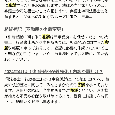
に
相談
することをお勧めします。法律の専門家というのは、
弁護士や司法書士のことを指します。弁護士や司法書士に依
頼すると、闇金への対応がスムーズに進み、早急...
相続登記（不動産の名義変更）
●相続登記に関するご
相談
は当事務所にお任せください司法
書士・行政書士あかせ事務所所では、相続登記に関するご
相
談
を幅広く承っております。登記に必要な手続きについてご
不明な点がございましたら、当事務所までお気軽にお問い合
わせください。
2024年4月より相続登記が義務化！内容や罰則は？
司法書士・行政書士あかせ事務所所は、北海道において、相
続や債務整理に関して、みなさまからのご
相談
を承っており
ます。お困りの際は、当事務所までご
相談
ください。お客様
が抱える不安や心配を取り除けるよう、親身にお話しをお伺
いし、納得いく解決へ導きます。