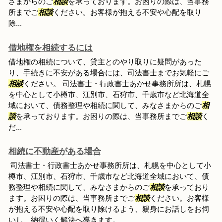
さまからのご
相談
を承っております。お困りの際は、当事務
所までご
相談
ください。お客様が抱える不安や心配を取り
除...
借地権を相続するには
借地権の相続について、貸主とのやり取りに疑問があった
り、手続きに不安がある場合には、司法書士までお気軽にご
相談
ください。 司法書士・行政書士あかせ事務所所は、札幌
を中心として小樽市、江別市、石狩市、千歳市など北海道全
域において、債務整理や相続に関して、みなさまからのご
相
談
を承っております。お困りの際は、当事務所までご
相談
く
だ...
相続に不動産がある場合
司法書士・行政書士あかせ事務所所は、札幌を中心として小
樽市、江別市、石狩市、千歳市など北海道全域において、債
務整理や相続に関して、みなさまからのご
相談
を承っており
ます。お困りの際は、当事務所までご
相談
ください。お客様
が抱える不安や心配を取り除けるよう、親身にお話しをお伺
いし、納得いく解決へ導きます。