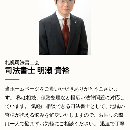
相続税 減額
個人再生 登別市 司法書士
任意整理 再和解
遺言公正証書 必要書類
個人再生 仁木町 司法書士
任意整理 携帯 分割
相続登記 必要書類 遺産分割協議書
遺産分割協議 伊達市 司法書士
相続 流れ
自己破産 古平町 司法書士
相続登記 申請書 綴じ方
自己破産 当別町 相談
相続 財産 調査
凍結口座解除 北広島市 司法書士
借金返済 岩内町 司法書士
債務整理 苫小牧市 相談
札幌司法書士会
自己破産 岩内町 司法書士
司法書士 明瀬 貴裕
当ホームページをご覧いただきありがとうございま
す。 私は相続、債務整理など幅広い法律問題に対応し
ています。 気軽に相談できる司法書士として、地域の
皆様が抱える悩みを解決いたしますので、お困りの際
は一人で悩まずお気軽にご相談ください。 迅速で丁寧