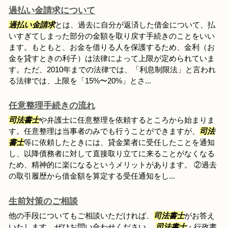
過払い金請求について
過払い金請求
とは、過去に自分が返済した借金について、払
いすぎてしまった部分の金額を取り戻す手続きのことをいい
ます。もともと、お金を借りる人を保護するため、金利（お
金を貸すときの利子）は法律によって上限が定められていま
す。ただ、2010年までの法律では、「利息制限法」と言われ
る法律では、上限を「15%〜20%」とさ...
任意整理手続きの流れ
司法書士
や弁護士に任意整理を依頼するところから始まりま
す。任意整理は当事者のみでも行うことができますが、
司法
書士
等に依頼したときには、貸金業者に受任したことを通知
し、以降債務者に対して直接取り立てに来ることがなくなる
ため、精神的に楽になるというメリットがあります。 ②過去
の取引履歴から借金額を算定する受任通知をし...
生前対策のご相談
他の手段についてもご相談いただければ、
司法書士
がお答え
いたします。ぜひお問い合わせください。
司法書士
・行政書