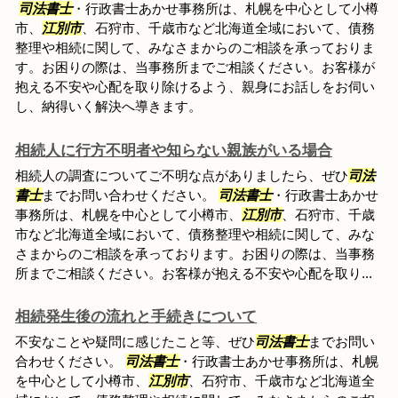
司法書士
・行政書士あかせ事務所は、札幌を中心として小樽
市、
江別市
、石狩市、千歳市など北海道全域において、債務
整理や相続に関して、みなさまからのご相談を承っておりま
す。お困りの際は、当事務所までご相談ください。お客様が
抱える不安や心配を取り除けるよう、親身にお話しをお伺い
し、納得いく解決へ導きます。
相続人に行方不明者や知らない親族がいる場合
相続人の調査についてご不明な点がありましたら、ぜひ
司法
書士
までお問い合わせください。
司法書士
・行政書士あかせ
事務所は、札幌を中心として小樽市、
江別市
、石狩市、千歳
市など北海道全域において、債務整理や相続に関して、みな
さまからのご相談を承っております。お困りの際は、当事務
所までご相談ください。お客様が抱える不安や心配を取り...
相続発生後の流れと手続きについて
不安なことや疑問に感じたこと等、ぜひ
司法書士
までお問い
合わせください。
司法書士
・行政書士あかせ事務所は、札幌
を中心として小樽市、
江別市
、石狩市、千歳市など北海道全