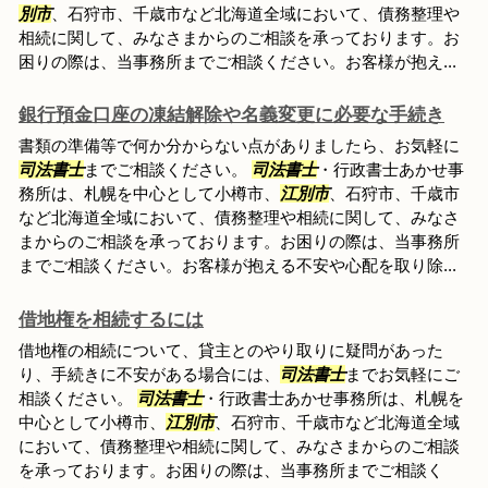
別市
、石狩市、千歳市など北海道全域において、債務整理や
相続に関して、みなさまからのご相談を承っております。お
困りの際は、当事務所までご相談ください。お客様が抱え...
銀行預金口座の凍結解除や名義変更に必要な手続き
書類の準備等で何か分からない点がありましたら、お気軽に
司法書士
までご相談ください。
司法書士
・行政書士あかせ事
務所は、札幌を中心として小樽市、
江別市
、石狩市、千歳市
など北海道全域において、債務整理や相続に関して、みなさ
まからのご相談を承っております。お困りの際は、当事務所
までご相談ください。お客様が抱える不安や心配を取り除...
借地権を相続するには
借地権の相続について、貸主とのやり取りに疑問があった
り、手続きに不安がある場合には、
司法書士
までお気軽にご
相談ください。
司法書士
・行政書士あかせ事務所は、札幌を
中心として小樽市、
江別市
、石狩市、千歳市など北海道全域
において、債務整理や相続に関して、みなさまからのご相談
を承っております。お困りの際は、当事務所までご相談く