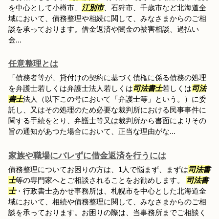
を中心として小樽市、
江別市
、石狩市、千歳市など北海道全
域において、債務整理や相続に関して、みなさまからのご相
談を承っております。借金返済や闇金の被害相談、過払い
金...
任意整理とは
「債務者等が、貸付けの契約に基づく債権に係る債務の処理
を弁護士若しくは弁護士法人若しくは
司法書士
若しくは
司法
書士
法人（以下この号において「弁護士等」という。）に委
託し、又はその処理のため必要な裁判所における民事事件に
関する手続をとり、弁護士等又は裁判所から書面によりその
旨の通知があつた場合において、正当な理由がな...
家族や職場にバレずに借金返済を行うには
債務整理についてお困りの方は、1人で悩まず、まずは
司法書
士
等の専門家へとご相談されることをお勧めします。
司法書
士
・行政書士あかせ事務所は、札幌市を中心とした北海道全
域において、相続や債務整理に関して、みなさまからのご相
談を承っております。お困りの際は、当事務所までご相談く