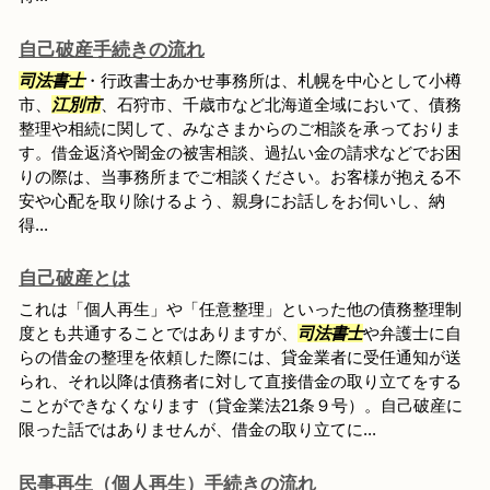
自己破産手続きの流れ
司法書士
・行政書士あかせ事務所は、札幌を中心として小樽
市、
江別市
、石狩市、千歳市など北海道全域において、債務
整理や相続に関して、みなさまからのご相談を承っておりま
す。借金返済や闇金の被害相談、過払い金の請求などでお困
りの際は、当事務所までご相談ください。お客様が抱える不
安や心配を取り除けるよう、親身にお話しをお伺いし、納
得...
自己破産とは
これは「個人再生」や「任意整理」といった他の債務整理制
度とも共通することではありますが、
司法書士
や弁護士に自
らの借金の整理を依頼した際には、貸金業者に受任通知が送
られ、それ以降は債務者に対して直接借金の取り立てをする
ことができなくなります（貸金業法21条９号）。自己破産に
限った話ではありませんが、借金の取り立てに...
民事再生（個人再生）手続きの流れ