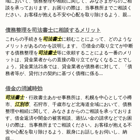
域において、債務整理や相続に関して、みなさまからのご相
談を承っております。お困りの際は、当事務所までご相談く
ださい。お客様が抱える不安や心配を取り除けるよう、親...
債務整理を司法書士に相談するメリット
これらの手続きを
司法書士
に頼むことによって、どのような
メリットがあるのかを説明します。 ①借金の取り立てが中断
する債務整理を
司法書士
等に依頼することによる一番のメリ
ットは、貸金業者からの直接の取り立てがなくなることでし
ょう。貸金業法21条では、貸金業者が債務者に対して、「債
務者等が、貸付けの契約に基づく債権に係る...
借金の消滅時効
司法書士
・行政書士あかせ事務所は、札幌を中心として小樽
市、
江別市
、石狩市、千歳市など北海道全域において、債務
整理や相続に関して、みなさまからのご相談を承っておりま
す。借金返済や闇金の被害相談、過払い金の請求などでお困
りの際は、当事務所までご相談ください。お客様が抱える不
安や心配を取り除けるよう、親身にお話しをお伺いし、納
得...