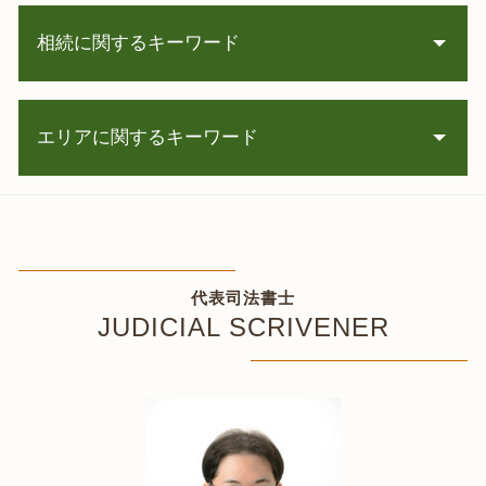
債務整理 司法書士 弁護士
相続に関するキーワード
サラ金 取り立て
自己破産 住宅ローン
消滅時効 援用
相続 必要書類
債務整理 種類
エリアに関するキーワード
相続 兄弟 争い
夫 借金
相続 ローン
個人再生 会社に ばれる
贈与 手続き
自己破産 余市町 相談
自己 破産 家族 に ばれる
遺言書 種類
債務整理 安平町 司法書士
破産 申立
相続登記 義務
凍結口座解除 白老町 司法書士
借金生活 保護
銀行 凍結 解除
凍結口座解除 伊達市 相談
家裁 調停
代表司法書士
相続 借金
相続 登記 余市町 相談
債権 借金
JUDICIAL SCRIVENER
死亡 口座 凍結 解除
任意整理 小樽市 相談
時効の援用 とは
遺産相続 不動産
任意整理 恵庭市 相談
自己破産 会社
相続 寄与分
凍結口座解除 札幌 相談
任意整理 個人
相続 子供
遺言書作成 室蘭市 相談
自己破産 配偶者
相続登記 期限
相続 登別市 相談
任意整理 支払い遅れ
株 相続
相続 函館市 司法書士
個人再生 流れ