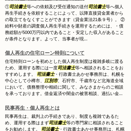
①
司法書士
等への依頼及び受任通知の送付
司法書士
等へ個人
再生手続きを依頼することによって、以降直接貸金業者から
の取立てをなくすことができます（貸金業法21条９号）。 ②
給料や財産の調査個人再生手続きを運用するためには、・債
務総額が5000万円以内であること・安定した収入があること
が条件となります。よって、当事者が現...
個人再生の住宅ローン特則について
住宅特則ローンを初めとした個人再生制度は複雑多岐に渡る
ため、運用する際には一度
司法書士
等へ相談されることをお
すすめします。
司法書士
・行政書士あかせ事務所は、札幌を
中心として小樽市、
江別市
、石狩市、千歳市など北海道全域
において、債務整理や相続に関して、みなさまからのご相談
を承っております。借金返済や闇金の被害相談、過払い金...
民事再生・個人再生とは
民事再生は、裁判上の手続きであり、制度も複雑であるた
め、運用する際はまず
司法書士
等の専門家に相談されること
をお勧めします。
司法書士
・行政書士あかせ事務所は、札幌