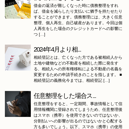
借金の返済が難しくなった時に債務整理をすれ
ば、借金を減らしたり支払いに猶予を持たせたり
することができます。債務整理には、大きく任意
整理、個人再生、自己破産があります。今回は個
人再生をした場合のクレジットカードへの影響に
つ […]
2024年4月より相...
相続登記とは、亡くなった方である被相続人から
土地や建物などの不動産を相続した際に発生す
る、相続人への所有権移転による不動産の名義を
変更するための申請手続きのことを指します。 ■
相続登記の義務化今までは、相続登記 […]
任意整理をした場合ス...
任意整理をすると、一定期間、事故情報として信
用情報機関に登録されてしまうため、任意整理後
はスマホ（携帯）を使用できないのではないか、
分割払いへの影響が出るのではないかと心配する
方も多いでしょう。以下、スマホ（携帯）の使用