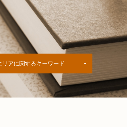
エリアに関するキーワード
債務整理 札幌市 司法書士
自己破産 室蘭市 司法書士
遺産分割協議 札幌 司法書士
過払い金請求 白老町 相談
自己破産 岩内町 司法書士
任意整理 恵庭市 相談
遺産分割協議 江別市 相談