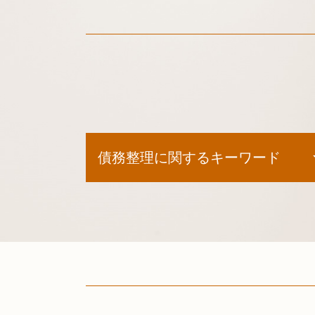
債務整理に関するキーワード
破産 申立
債務整理 費用
任意整理 再和解
任意整理 流れ
任意整理 支払い遅れ
任意整理 中
自己 破産 家族 に ばれる