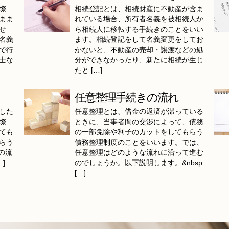
際
相続登記とは、相続財産に不動産が含ま
まま
れている場合、所有者名義を被相続人か
せ
ら相続人に移転する手続きのことをいい
名義
ます。相続登記をして名義変更をしてお
で行
かないと、不動産の売却・譲渡などの処
士な
分ができなかったり、新たに相続が生じ
たと […]
任意整理手続きの流れ
した
任意整理とは、借金の返済が滞っている
際
ときに、当事者間の交渉によって、債務
ても
の一部免除や利子のカットをしてもらう
らう
債務整理制度のことをいいます。では、
の流
任意整理はどのような流れに沿って進む
]
のでしょうか。以下説明します。&nbsp
[…]