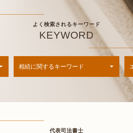
よく検索されるキーワード
KEYWORD
相続に関するキーワード
相続登記 費用
相続 3ヶ月
遺言公正証書 必要書類
未成年 相続
相続 寄与分
死亡 口座 凍結 解除
遺留分 放棄
代表司法書士