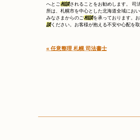
へとご
相談
されることをお勧めします。 司
所は、札幌市を中心とした北海道全域におい
みなさまからのご
相談
を承っております。お
談
ください。お客様が抱える不安や心配を取り
« 任意整理 札幌 司法書士