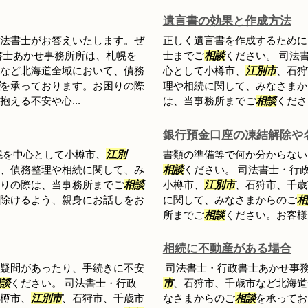
遺言書の効果と作成方法
法書士がお答えいたします。ぜ
正しく遺言書を作成するために
書士あかせ事務所所は、札幌を
士までご
相談
ください。 司法
など北海道全域において、債務
心として小樽市、
江別市
、石狩
を承っております。お困りの際
理や相続に関して、みなさまか
える不安や心...
は、当事務所までご
相談
くださ
銀行預金口座の凍結解除や
幌を中心として小樽市、
江別
書類の準備等で何か分からない
、債務整理や相続に関して、み
相談
ください。 司法書士・行
りの際は、当事務所までご
相談
小樽市、
江別市
、石狩市、千歳
除けるよう、親身にお話しをお
に関して、みなさまからのご
相
所までご
相談
ください。お客様
相続に不動産がある場合
疑問があったり、手続きに不安
司法書士・行政書士あかせ事
談
ください。 司法書士・行政
市
、石狩市、千歳市など北海道
樽市、
江別市
、石狩市、千歳市
なさまからのご
相談
を承ってお