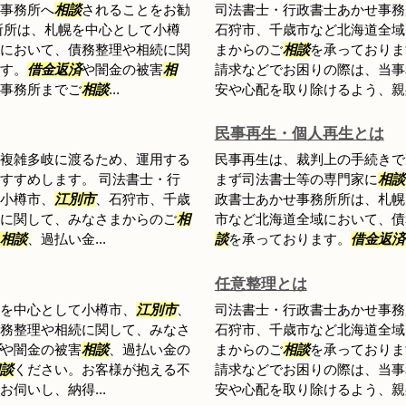
事務所へ
相談
されることをお勧
司法書士・行政書士あかせ事務
所所は、札幌を中心として小樽
石狩市、千歳市など北海道全域
において、債務整理や相続に関
まからのご
相談
を承っておりま
す。
借金返済
や闇金の被害
相
請求などでお困りの際は、当事
事務所までご
相談
...
安や心配を取り除けるよう、親身
民事再生・個人再生とは
複雑多岐に渡るため、運用する
民事再生は、裁判上の手続きで
すすめします。 司法書士・行
まず司法書士等の専門家に
相談
小樽市、
江別市
、石狩市、千歳
政書士あかせ事務所所は、札幌
に関して、みなさまからのご
相
市など北海道全域において、債
相談
、過払い金...
談
を承っております。
借金返済
任意整理とは
を中心として小樽市、
江別市
、
司法書士・行政書士あかせ事務
務整理や相続に関して、みなさ
石狩市、千歳市など北海道全域
や闇金の被害
相談
、過払い金の
まからのご
相談
を承っておりま
談
ください。お客様が抱える不
請求などでお困りの際は、当事
伺いし、納得...
安や心配を取り除けるよう、親身