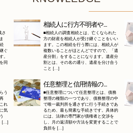
相続人に行方不明者や...
残さ
■相続人の調査相続とは、亡くなられた
ま
方の財産を相続人が受け継ぐことをいい
続
ます。この相続を行う際には、相続人が
継ぐ
複数いることがほとんどですので、「遺
す。
産分割」をすることになります。遺産分
を同
割とは、その名の通り、遺産を分け合う
こと […]
任意整理と信用情報の...
らう
■任意整理について任意整理とは、債務
再
整理の種類の一つであり、債務整理の中
これ
で唯一裁判所を通さずに行う手続きであ
に気
るため、最も簡素な手続きです。具体的
う
には、法律の専門家が債権者と交渉を
[…]
し、月の返済額や方法を変更することで
負担を […]