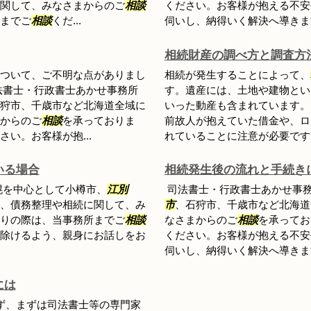
関して、みなさまからのご
相談
ください。お客様が抱える不安
までご
相談
くだ...
伺いし、納得いく解決へ導きま
相続財産の調べ方と調査方
ついて、ご不明な点がありまし
相続が発生することによって、
法書士・行政書士あかせ事務所
す。遺産には、土地や建物とい
狩市、千歳市など北海道全域に
いった動産も含まれています。
からのご
相談
を承っておりま
前故人が抱えていた借金や、ロ
さい。お客様が抱...
れていることに注意が必要です。
いる場合
相続発生後の流れと手続き
幌を中心として小樽市、
江別
司法書士・行政書士あかせ事
、債務整理や相続に関して、み
市
、石狩市、千歳市など北海道
りの際は、当事務所までご
相談
なさまからのご
相談
を承ってお
除けるよう、親身にお話しをお
ください。お客様が抱える不安
伺いし、納得いく解決へ導きま
には
ず、まずは司法書士等の専門家