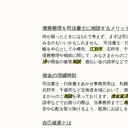
債務整理を司法書士に相談するメリッ
何か困ったときには1人で考えず、まずは司
みるのもいいかもしれません。 司法書士・
幌を中心として小樽市、
江別市
、石狩市、千
債務整理や相続に関して、みなさまからのご
済
や闇金の被害
相談
、過払い金の請求などでお
借金の消滅時効
司法書士・行政書士あかせ事務所所は、札幌
石狩市、千歳市など北海道全域において、債
まからのご
相談
を承っております。
借金返済
請求などでお困りの際は、当事務所までご
相
安や心配を取り除けるよう、親身にお話しをお
自己破産とは