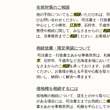
生前対策のご相談
他の手段についてもご
相談
いただければ、司
ひお問い合わせください。 司法書士・行政
中心として小樽市、
江別市
、石狩市、千歳市
整理や相続に関して、みなさまからのご
相談
は、当事務所までご
相談
ください。お客様が抱
相続放棄・限定承認について
司法書士・行政書士あかせ事務所所は、札
市
、石狩市、千歳市など北海道全域において
なさまからのご
相談
を承っております。お困
ください。お客様が抱える不安や心配を取り
伺いし、納得いく解決へ導きます。
借地権を相続するには
借地権の相続について、貸主とのやり取りに
がある場合には、司法書士までお気軽にご
相
書士あかせ事務所所は、札幌を中心として小