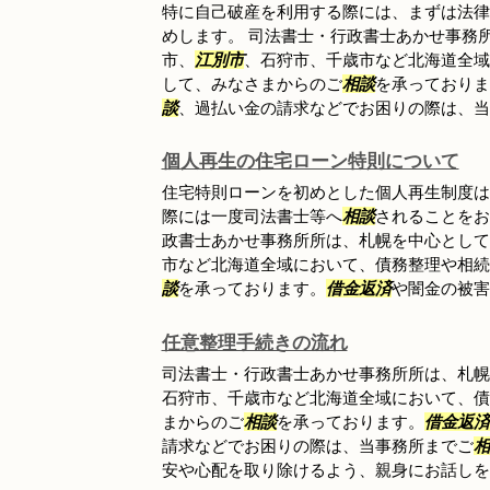
特に自己破産を利用する際には、まずは法律
めします。 司法書士・行政書士あかせ事務
市、
江別市
、石狩市、千歳市など北海道全域
して、みなさまからのご
相談
を承っておりま
談
、過払い金の請求などでお困りの際は、当
個人再生の住宅ローン特則について
住宅特則ローンを初めとした個人再生制度は
際には一度司法書士等へ
相談
されることをお
政書士あかせ事務所所は、札幌を中心として
市など北海道全域において、債務整理や相続
談
を承っております。
借金返済
や闇金の被害
任意整理手続きの流れ
司法書士・行政書士あかせ事務所所は、札幌
石狩市、千歳市など北海道全域において、債
まからのご
相談
を承っております。
借金返済
請求などでお困りの際は、当事務所までご
相
安や心配を取り除けるよう、親身にお話しをお