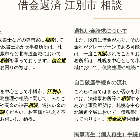
借金返済 江別市 相談
ト
過払い金請求について
法書士などの専門家に
相談
して
また、以前に借金があり、その
行政書士あかせ事務所所は、札
金利がグレーゾーンである可能
歳市など北海道全域において、
は、一度ご
相談
されることをお
相談
を承っております。
借金返
務所所は、札幌を中心として小
困りの際は、...
域において、債務整理や相続に関
自己破産手続きの流れ
を中心として小樽市、
江別市
、
これらに当てはまるか否かを判
務整理や相続に関して、みなさ
には、法律事務所等に
相談
する
や闇金の被害
相談
、過払い金の
あかせ事務所所は、札幌を中心
談
ください。お客様が抱える不
北海道全域において、債務整理
伺いし、納得...
っております。
借金返済
や闇金
民事再生（個人再生）手続