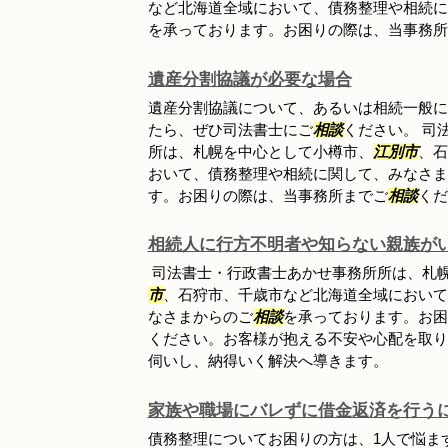
など北海道全域において、債務整理や相続に
を承っております。お困りの際は、当事務所
遺産分割協議が必要な場合
遺産分割協議について、あるいは相続一般に
たら、ぜひ司法書士にご
相談
ください。 司
所は、札幌を中心として小樽市、
江別市
、石
おいて、債務整理や相続に関して、みなさま
す。お困りの際は、当事務所までご
相談
くだ
相続人に行方不明者や知らない親族が
司法書士・行政書士あかせ事務所所は、札
市
、石狩市、千歳市など北海道全域において
なさまからのご
相談
を承っております。お困
ください。お客様が抱える不安や心配を取り
伺いし、納得いく解決へ導きます。
家族や職場にバレずに借金返済を行う
債務整理についてお困りの方は、1人で悩ま