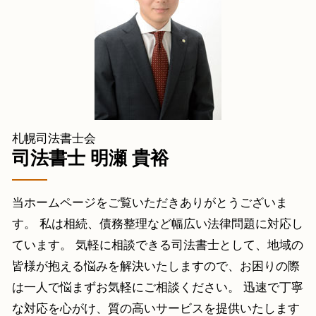
官報 債務整理
相続放棄 手続き 司法書士
相続 登記 石狩市 相談
過払い金 訴訟
相続 手続き
凍結口座解除 小樽市 司法書士
遺言公正証書 必要書類
任意整理 登別市 相談
相続登記 義務
任意整理 岩内町 相談
未成年 相続
任意整理 倶知安町 相談
個人再生 札幌 相談
債務整理 北斗市 相談
札幌司法書士会
債務整理 白老町 司法書士
司法書士 明瀬 貴裕
当ホームページをご覧いただきありがとうございま
す。 私は相続、債務整理など幅広い法律問題に対応し
ています。 気軽に相談できる司法書士として、地域の
皆様が抱える悩みを解決いたしますので、お困りの際
は一人で悩まずお気軽にご相談ください。 迅速で丁寧
な対応を心がけ、質の高いサービスを提供いたします