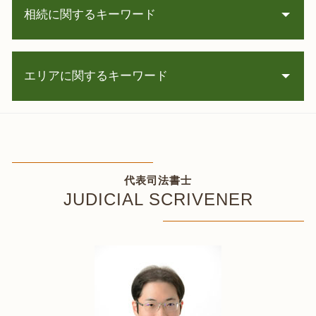
相続に関するキーワード
民事再生 管財人
任意整理 2回目
株 借金
遺言書 種類
家族 バレずに 借金 返済
エリアに関するキーワード
相続 限定承認
借金 計算
相続登記 義務化 罰則
債権 借金
不動産 相続登記
任意整理 千歳市 相談
自己破産 会社
相続 寄与分
過払い金請求 岩内町 司法書士
債務整理 司法書士
銀行 名義 変更 死亡
借金返済 余市町 相談
個人再生 クレジットカード
株 相続
債務整理 北広島市 司法書士
任意整理 住宅ローン
代表司法書士
死亡 口座 凍結 解除
個人再生 札幌市 司法書士
fx 借金
JUDICIAL SCRIVENER
相続人 調査
自己破産 千歳市 司法書士
任意整理 メリット
公正証書遺言 保管
相続 北広島市 司法書士
借金 時効の援用 デメリット
秘密証書遺言 費用
凍結口座解除 仁木町 相談
個人再生 会社に ばれる
借金 相続放棄
過払い金請求 安平町 相談
時効の援用 とは
贈与 手続き
自己破産 苫小牧市 司法書士
住宅ローン 特則
相続 期限
相続 登記 室蘭市 司法書士
任意整理 携帯 分割
相続 必要書類
個人再生 岩内町 相談