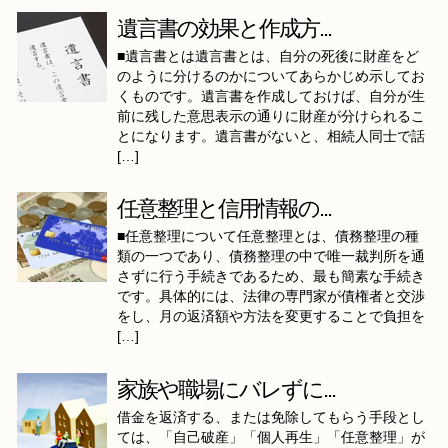
遺言書の効果と作成方...
■遺言書とは遺言書とは、自分の死後に財産をど
のように分けるのかについてあらかじめ示してお
くものです。遺言書を作成しておけば、自分が生
前に残した意思表示の通りに財産が分けられるこ
とになります。遺言書がないと、相続人同士で話
[…]
任意整理と信用情報の...
■任意整理について任意整理とは、債務整理の種
類の一つであり、債務整理の中で唯一裁判所を通
さずに行う手続きであるため、最も簡素な手続き
です。具体的には、法律の専門家が債権者と交渉
をし、月の返済額や方法を変更することで負担を
[…]
家族や職場にバレずに...
借金を返済する、または免除してもらう手段とし
ては、「自己破産」「個人再生」「任意整理」が