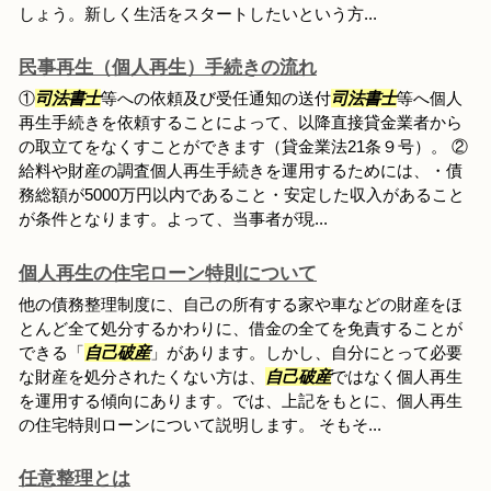
しょう。新しく生活をスタートしたいという方...
民事再生（個人再生）手続きの流れ
①
司法書士
等への依頼及び受任通知の送付
司法書士
等へ個人
再生手続きを依頼することによって、以降直接貸金業者から
の取立てをなくすことができます（貸金業法21条９号）。 ②
給料や財産の調査個人再生手続きを運用するためには、・債
務総額が5000万円以内であること・安定した収入があること
が条件となります。よって、当事者が現...
個人再生の住宅ローン特則について
他の債務整理制度に、自己の所有する家や車などの財産をほ
とんど全て処分するかわりに、借金の全てを免責することが
できる「
自己破産
」があります。しかし、自分にとって必要
な財産を処分されたくない方は、
自己破産
ではなく個人再生
を運用する傾向にあります。では、上記をもとに、個人再生
の住宅特則ローンについて説明します。 そもそ...
任意整理とは