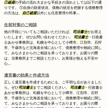
己破産
の手続の流れ大まかな手続きの流れとしては以下の通
りです。 ①自身の財産状況、債務の状況を把握する債務整理
の方法は、
自己破産
以外にも任意整理や民事...
生前対策のご相談
他の手段についてもご相談いただければ、
司法書士
がお答え
いたします。ぜひお問い合わせください。
司法書士
・行政書
士あかせ事務所は、札幌を中心として小樽市、江別市、石狩
市、千歳市など北海道全域において、債務整理や相続に関し
て、みなさまからのご相談を承っております。お困りの際
は、当事務所までご相談ください。お客様が抱える不安や
心...
遺言書の効果と作成方法
正しく遺言書を作成するためにも、ご不明な点がありました
ら、ぜひ
司法書士
までご相談ください。
司法書士
・行政書士
あかせ事務所は、札幌を中心として小樽市、江別市、石狩
市、千歳市など北海道全域において、債務整理や相続に関し
て、みなさまからのご相談を承っております。お困りの際