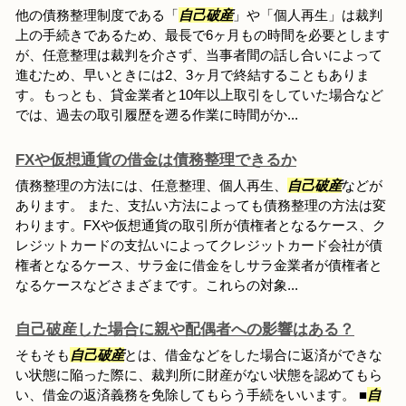
他の債務整理制度である「
自己破産
」や「個人再生」は裁判
上の手続きであるため、最長で6ヶ月もの時間を必要とします
が、任意整理は裁判を介さず、当事者間の話し合いによって
進むため、早いときには2、3ヶ月で終結することもありま
す。もっとも、貸金業者と10年以上取引をしていた場合など
では、過去の取引履歴を遡る作業に時間がか...
FXや仮想通貨の借金は債務整理できるか
債務整理の方法には、任意整理、個人再生、
自己破産
などが
あります。 また、支払い方法によっても債務整理の方法は変
わります。FXや仮想通貨の取引所が債権者となるケース、ク
レジットカードの支払いによってクレジットカード会社が債
権者となるケース、サラ金に借金をしサラ金業者が債権者と
なるケースなどさまざまです。これらの対象...
自己破産した場合に親や配偶者への影響はある？
そもそも
自己破産
とは、借金などをした場合に返済ができな
い状態に陥った際に、裁判所に財産がない状態を認めてもら
い、借金の返済義務を免除してもらう手続をいいます。 ■
自