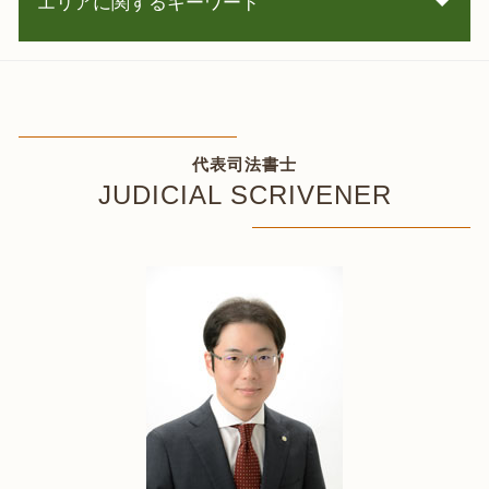
エリアに関するキーワード
相続 順位
過払い金 訴訟
遺言書作成 司法書士
住宅ローン 特則
死亡 口座 凍結 解除
自己破産 石狩市 相談
自己破産 流れ
株 相続
遺産分割協議 函館市 相談
自己破産 保証人
相続
相続 仁木町 司法書士
パチンコ 借金
公正証書遺言 書式
遺産分割協議 千歳市 相談
家族 バレずに 借金 返済
代表司法書士
遺言書 公正証書 費用
過払い金請求 千歳市 相談
時効の援用 とは
JUDICIAL SCRIVENER
相続放棄 期限
個人再生 仁木町 相談
任意整理 流れ
公正証書遺言 相続登記
遺言書作成 恵庭市 司法書士
任意整理 住宅ローン
相続 抵当権
凍結口座解除 函館市 相談
借金生活 保護
相続 兄弟 争い
任意整理 岩内町 司法書士
個人再生 流れ
遺言書 相続
借金返済 岩内町 司法書士
任意整理 2回目
相続 3ヶ月
自己破産 安平町 相談
官報 債務整理
相続 限定承認
債務整理 北広島市 相談
破産 申立
相続 必要書類
過払い金請求 岩内町 司法書士
自己破産 期間
相続登記 委任状
過払い金請求 札幌市 司法書士
相続 財産 調査
相続 登記 岩内町 相談
相続登記 住所 つながらない
自己破産 北広島市 司法書士