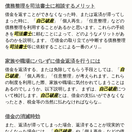
債務整理を司法書士に相談するメリット
借金を返すことができなくなった時、または返済が滞ってし
まった時に、「
自己破産
」「個人再生」「任意整理」などの
債務整理を利用することがあるかと思います。これらの手続
きを
司法書士
に頼むことによって、どのようなメリットがあ
るのかを説明します。 ①借金の取り立てが中断する債務整理
を
司法書士
等に依頼することによる一番のメリ...
家族や職場にバレずに借金返済を行うには
借金を返済する、または免除してもらう手段としては、「
自
己破産
」「個人再生」「任意整理」が考えられます。これら
の制度を利用した際、家族や職場に気付かれてしまうことは
あるのでしょうか。以下説明します。 まずは、
自己破産
につ
いて検討します。
自己破産
とは、借金の支払いができなくな
ったとき、税金等の当然に払わなければならな...
借金の消滅時効
また、返済が滞ってしまった場合、返済することが現実的で
なくなった場合には、「
自己破産
」や「個人再生」などの債