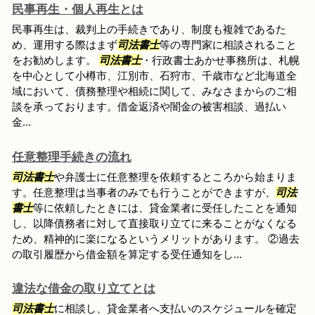
民事再生・個人再生とは
民事再生は、裁判上の手続きであり、制度も複雑であるた
め、運用する際はまず
司法書士
等の専門家に相談されること
をお勧めします。
司法書士
・行政書士あかせ事務所は、札幌
を中心として小樽市、江別市、石狩市、千歳市など北海道全
域において、債務整理や相続に関して、みなさまからのご相
談を承っております。借金返済や闇金の被害相談、過払い
金...
任意整理手続きの流れ
司法書士
や弁護士に任意整理を依頼するところから始まりま
す。任意整理は当事者のみでも行うことができますが、
司法
書士
等に依頼したときには、貸金業者に受任したことを通知
し、以降債務者に対して直接取り立てに来ることがなくなる
ため、精神的に楽になるというメリットがあります。 ②過去
の取引履歴から借金額を算定する受任通知をし...
違法な借金の取り立てとは
司法書士
に相談し、貸金業者へ支払いのスケジュールを確定