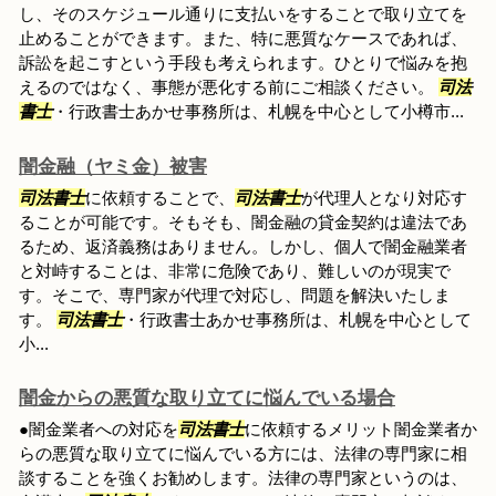
し、そのスケジュール通りに支払いをすることで取り立てを
止めることができます。また、特に悪質なケースであれば、
訴訟を起こすという手段も考えられます。ひとりで悩みを抱
えるのではなく、事態が悪化する前にご相談ください。
司法
書士
・行政書士あかせ事務所は、札幌を中心として小樽市...
闇金融（ヤミ金）被害
司法書士
に依頼することで、
司法書士
が代理人となり対応す
ることが可能です。そもそも、闇金融の貸金契約は違法であ
るため、返済義務はありません。しかし、個人で闇金融業者
と対峙することは、非常に危険であり、難しいのが現実で
す。そこで、専門家が代理で対応し、問題を解決いたしま
す。
司法書士
・行政書士あかせ事務所は、札幌を中心として
小...
闇金からの悪質な取り立てに悩んでいる場合
●闇金業者への対応を
司法書士
に依頼するメリット闇金業者か
らの悪質な取り立てに悩んでいる方には、法律の専門家に相
談することを強くお勧めします。法律の専門家というのは、