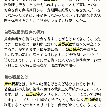
務整理を行うことも考えられます。もっとも民事法上では、
お金を借り弁済期日から一定期間を経過してもなお支払いを
しなかったときは、弁済をしなかったという永続的な事実状
態を保護すること、権利をいつまでも行使しなか...
自己破産手続きの流れ
貸金業者から借りたお金を返すことがもはやできなくなった
とき、債務者は、裁判所に対して
自己破産
手続きの申立てを
することができます（破産法15条）。
自己破産
の手続きは、
主に以下の流れに沿って進行します。 ①裁判所への申立て上
述したように、まずはお金を借りた人である債務者か、お金
を貸した人である債権者が、破産手続開始の...
自己破産とは
自己破産
とは、自己の財産をほとんど処分されるかわりに、
借金全額の支払い義務を免れる裁判上の手続きのことをいい
ます。以下、
自己破産
のメリットとデメリットについて説明
します。 ・メリット①借金が全てなくなるやはり
自己破産
を
利用する上で一番のメリットは、借金が全てなくなることで