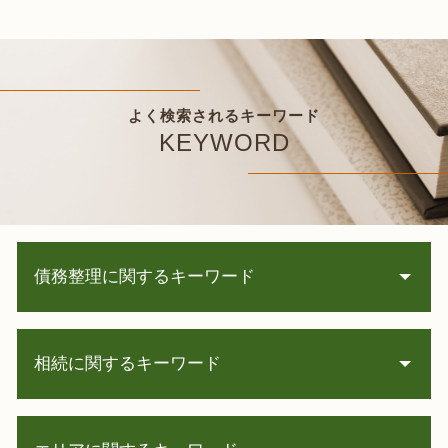
よく検索されるキーワード
KEYWORD
債務整理に関するキーワード
自己 破産 家族 に ばれる
相続に関するキーワード
任意整理 信用情報
債務整理 種類
消費者金融 取り立て
相続 寄与分
株 借金