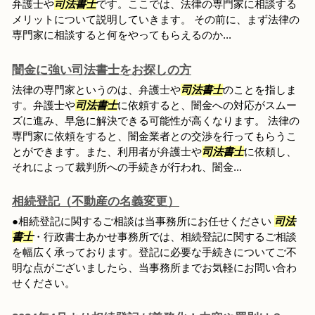
弁護士や
司法書士
です。ここでは、法律の専門家に相談する
メリットについて説明していきます。 その前に、まず法律の
専門家に相談すると何をやってもらえるのか...
闇金に強い司法書士をお探しの方
法律の専門家というのは、弁護士や
司法書士
のことを指しま
す。弁護士や
司法書士
に依頼すると、闇金への対応がスムー
ズに進み、早急に解決できる可能性が高くなります。 法律の
専門家に依頼をすると、闇金業者との交渉を行ってもらうこ
とができます。また、利用者が弁護士や
司法書士
に依頼し、
それによって裁判所への手続きが行われ、闇金...
相続登記（不動産の名義変更）
●相続登記に関するご相談は当事務所にお任せください
司法
書士
・行政書士あかせ事務所では、相続登記に関するご相談
を幅広く承っております。登記に必要な手続きについてご不
明な点がございましたら、当事務所までお気軽にお問い合わ
せください。