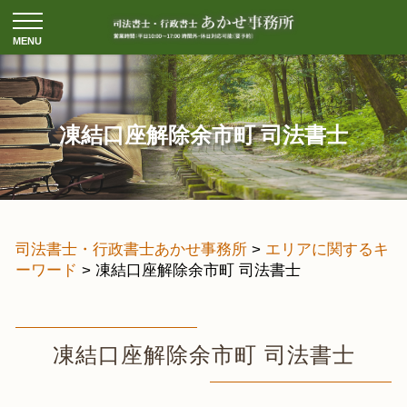
凍結口座解除余市町 司法書士
司法書士・行政書士あかせ事務所
>
エリアに関するキ
ーワード
>
凍結口座解除余市町 司法書士
凍結口座解除余市町 司法書士