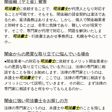
闇金融（ヤミ金）被害
司法書士
に依頼することで、
司法書士
が代理人となり対応す
ることが可能です。そもそも、闇金融の貸金契約は違法であ
るため、返済義務はありません。しかし、個人で闇金融業者
と対峙することは、非常に危険であり、難しいのが現実で
す。そこで、専門家が代理で対応し、問題を解決いたしま
す。
司法書士
・行政書士あかせ事務所は、札幌を中心として
小...
闇金からの悪質な取り立てに悩んでいる場合
●闇金業者への対応を
司法書士
に依頼するメリット闇金業者か
らの悪質な取り立てに悩んでいる方には、法律の専門家に相
談することを強くお勧めします。法律の専門家というのは、
弁護士や
司法書士
です。ここでは、法律の専門家に相談する
メリットについて説明していきます。 その前に、まず法律の
専門家に相談すると何をやってもらえるのか...
闇金に強い司法書士をお探しの方
法律の専門家というのは、弁護士や
司法書士
のことを指しま