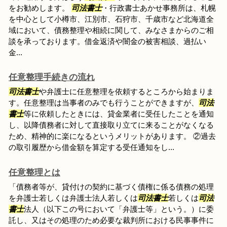
をお勧めします。
司法書士
・行政書士あかせ事務所は、札幌
を中心として小樽市、江別市、石狩市、千歳市など北海道全
域において、債務整理や相続に関して、みなさまからのご相
談を承っております。借金返済や闇金の被害相談、過払い
金...
任意整理手続きの流れ
司法書士
や弁護士に任意整理を依頼するところから始まりま
す。任意整理は当事者のみでも行うことができますが、
司法
書士
等に依頼したときには、貸金業者に受任したことを通知
し、以降債務者に対して直接取り立てに来ることがなくなる
ため、精神的に楽になるというメリットがあります。 ②過去
の取引履歴から借金額を算定する受任通知をし...
任意整理とは
「債務者等が、貸付けの契約に基づく債権に係る債務の処理
を弁護士若しくは弁護士法人若しくは
司法書士
若しくは
司法
書士
法人（以下この号において「弁護士等」という。）に委
託し、又はその処理のため必要な裁判所における民事事件に