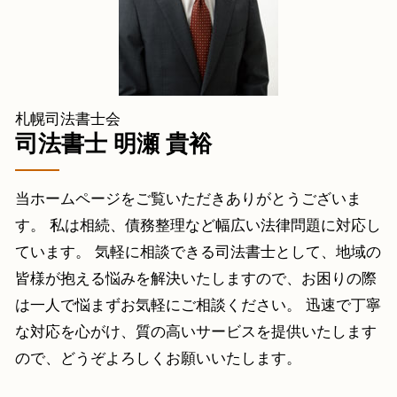
遺言書作成 古平町 司法書士
相続登記 申請書 綴じ方
個人再生 安平町 相談
贈与 手続き
相続 余市町 司法書士
相続 登記 札幌市 司法書士
遺言書作成 小樽市 司法書士
札幌司法書士会
過払い金請求 苫小牧市 司法書士
司法書士 明瀬 貴裕
当ホームページをご覧いただきありがとうございま
す。 私は相続、債務整理など幅広い法律問題に対応し
ています。 気軽に相談できる司法書士として、地域の
皆様が抱える悩みを解決いたしますので、お困りの際
は一人で悩まずお気軽にご相談ください。 迅速で丁寧
な対応を心がけ、質の高いサービスを提供いたします
ので、どうぞよろしくお願いいたします。