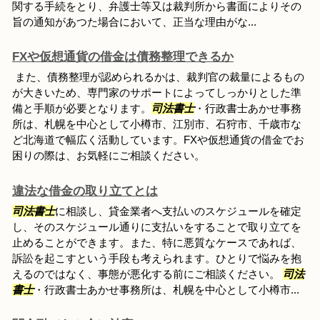
関する手続をとり、弁護士等又は裁判所から書面によりその
旨の通知があつた場合において、正当な理由がな...
FXや仮想通貨の借金は債務整理できるか
また、債務整理が認められるかは、裁判官の裁量によるもの
が大きいため、専門家のサポートによってしっかりとした準
備と手順が必要となります。
司法書士
・行政書士あかせ事務
所は、札幌を中心として小樽市、江別市、石狩市、千歳市な
ど北海道で幅広く活動しています。FXや仮想通貨の借金でお
困りの際は、お気軽にご相談ください。
違法な借金の取り立てとは
司法書士
に相談し、貸金業者へ支払いのスケジュールを確定
し、そのスケジュール通りに支払いをすることで取り立てを
止めることができます。また、特に悪質なケースであれば、
訴訟を起こすという手段も考えられます。ひとりで悩みを抱
えるのではなく、事態が悪化する前にご相談ください。
司法
書士
・行政書士あかせ事務所は、札幌を中心として小樽市...