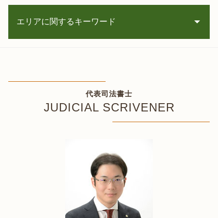
消費者金融 取り立て
相続税 減額
任意整理 支払い遅れ
エリアに関するキーワード
相続人 調査
債務整理 種類
銀行 凍結 解除
任意整理 個人
口座 凍結 解除
相続 登記 江別市 相談
任意整理 住宅ローン
遺産分割協議書 作成
自己破産 石狩市 相談
住宅ローン 特則
遺産相続 不動産
借金返済 函館市 相談
官報 債務整理
相続 抵当権
遺産分割協議 北斗市 司法書士
任意整理 5年
代表司法書士
相続放棄 限定承認
相続 登記 恵庭市 相談
時効の援用 とは
JUDICIAL SCRIVENER
銀行 名義 変更 死亡
相続 仁木町 相談
家裁 調停
遺言書 公正証書 費用
相続 登記 古平町 司法書士
債務整理 司法書士
遺言書 日付
遺言書作成 古平町 相談
任意整理 流れ
相続登記 委任状
個人再生 札幌市 相談
任意整理 中
相続人申告登記 費用
任意整理 登別市 司法書士
破産 流れ
相続放棄 申述
過払い金請求 白老町 相談
借金 時効の援用 デメリット
借金 相続放棄
個人再生 石狩市 相談
任意整理 手続き
相続 3ヶ月
自己破産 仁木町 司法書士
債権 借金
遺言書 相続
凍結口座解除 札幌市 司法書士
相続登記 期限