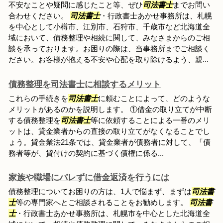
不安なことや疑問に感じたこと等、ぜひ
司法書士
までお問い
合わせください。
司法書士
・行政書士あかせ事務所は、札幌
を中心として小樽市、江別市、石狩市、千歳市など北海道全
域において、債務整理や相続に関して、みなさまからのご相
談を承っております。お困りの際は、当事務所までご相談く
ださい。お客様が抱える不安や心配を取り除けるよう、親...
債務整理を司法書士に相談するメリット
これらの手続きを
司法書士
に頼むことによって、どのような
メリットがあるのかを説明します。 ①借金の取り立てが中断
する債務整理を
司法書士
等に依頼することによる一番のメリ
ットは、貸金業者からの直接の取り立てがなくなることでし
ょう。貸金業法21条では、貸金業者が債務者に対して、「債
務者等が、貸付けの契約に基づく債権に係る...
家族や職場にバレずに借金返済を行うには
債務整理についてお困りの方は、1人で悩まず、まずは
司法書
士
等の専門家へとご相談されることをお勧めします。
司法書
士
・行政書士あかせ事務所は、札幌市を中心とした北海道全