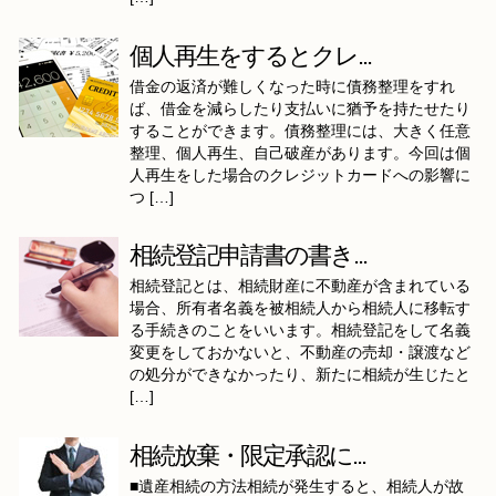
個人再生をするとクレ...
借金の返済が難しくなった時に債務整理をすれ
ば、借金を減らしたり支払いに猶予を持たせたり
することができます。債務整理には、大きく任意
整理、個人再生、自己破産があります。今回は個
人再生をした場合のクレジットカードへの影響に
つ […]
相続登記申請書の書き...
相続登記とは、相続財産に不動産が含まれている
場合、所有者名義を被相続人から相続人に移転す
る手続きのことをいいます。相続登記をして名義
変更をしておかないと、不動産の売却・譲渡など
の処分ができなかったり、新たに相続が生じたと
[…]
相続放棄・限定承認に...
■遺産相続の方法相続が発生すると、相続人が故