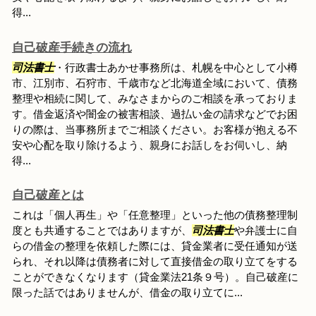
得...
自己破産手続きの流れ
司法書士
・行政書士あかせ事務所は、札幌を中心として小樽
市、江別市、石狩市、千歳市など北海道全域において、債務
整理や相続に関して、みなさまからのご相談を承っておりま
す。借金返済や闇金の被害相談、過払い金の請求などでお困
りの際は、当事務所までご相談ください。お客様が抱える不
安や心配を取り除けるよう、親身にお話しをお伺いし、納
得...
自己破産とは
これは「個人再生」や「任意整理」といった他の債務整理制
度とも共通することではありますが、
司法書士
や弁護士に自
らの借金の整理を依頼した際には、貸金業者に受任通知が送
られ、それ以降は債務者に対して直接借金の取り立てをする
ことができなくなります（貸金業法21条９号）。自己破産に
限った話ではありませんが、借金の取り立てに...