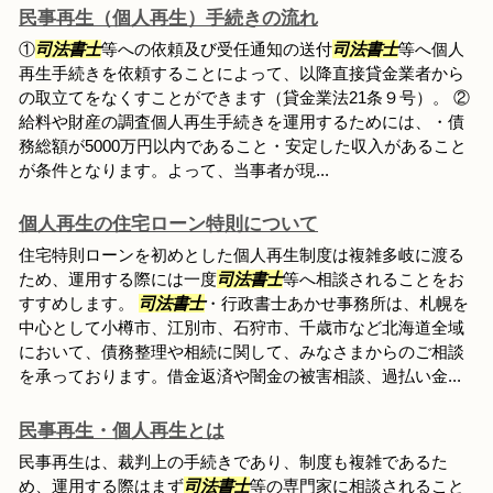
民事再生（個人再生）手続きの流れ
①
司法書士
等への依頼及び受任通知の送付
司法書士
等へ個人
再生手続きを依頼することによって、以降直接貸金業者から
の取立てをなくすことができます（貸金業法21条９号）。 ②
給料や財産の調査個人再生手続きを運用するためには、・債
務総額が5000万円以内であること・安定した収入があること
が条件となります。よって、当事者が現...
個人再生の住宅ローン特則について
住宅特則ローンを初めとした個人再生制度は複雑多岐に渡る
ため、運用する際には一度
司法書士
等へ相談されることをお
すすめします。
司法書士
・行政書士あかせ事務所は、札幌を
中心として小樽市、江別市、石狩市、千歳市など北海道全域
において、債務整理や相続に関して、みなさまからのご相談
を承っております。借金返済や闇金の被害相談、過払い金...
民事再生・個人再生とは
民事再生は、裁判上の手続きであり、制度も複雑であるた
め、運用する際はまず
司法書士
等の専門家に相談されること