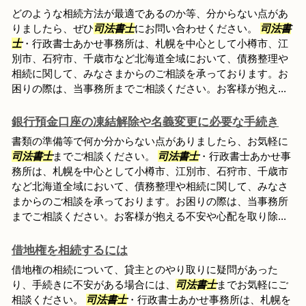
どのような相続方法が最適であるのか等、分からない点があ
りましたら、ぜひ
司法書士
にお問い合わせください。
司法書
士
・行政書士あかせ事務所は、札幌を中心として小樽市、江
別市、石狩市、千歳市など北海道全域において、債務整理や
相続に関して、みなさまからのご相談を承っております。お
困りの際は、当事務所までご相談ください。お客様が抱え...
銀行預金口座の凍結解除や名義変更に必要な手続き
書類の準備等で何か分からない点がありましたら、お気軽に
司法書士
までご相談ください。
司法書士
・行政書士あかせ事
務所は、札幌を中心として小樽市、江別市、石狩市、千歳市
など北海道全域において、債務整理や相続に関して、みなさ
まからのご相談を承っております。お困りの際は、当事務所
までご相談ください。お客様が抱える不安や心配を取り除...
借地権を相続するには
借地権の相続について、貸主とのやり取りに疑問があった
り、手続きに不安がある場合には、
司法書士
までお気軽にご
相談ください。
司法書士
・行政書士あかせ事務所は、札幌を