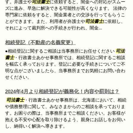
す。弁護士や
司法書士
に依頼すると、闇金への対応がスムー
ズに進み、早急に解決できる可能性が高くなります。 法律の
専門家に依頼をすると、闇金業者との交渉を行ってもらうこ
とができます。また、利用者が弁護士や
司法書士
に依頼し、
それによって裁判所への手続きが行われ、闇金...
相続登記（不動産の名義変更）
●相続登記に関するご相談は当事務所にお任せください
司法
書士
・行政書士あかせ事務所では、相続登記に関するご相談
を幅広く承っております。登記に必要な手続きについてご不
明な点がございましたら、当事務所までお気軽にお問い合わ
せください。
2024年4月より相続登記が義務化！内容や罰則は？
司法書士
・行政書士あかせ事務所は、北海道において、相続
や債務整理に関して、みなさまからのご相談を承っておりま
す。お困りの際は、当事務所までご相談ください。お客様が
抱える不安や心配を取り除けるよう、親身にお話しをお伺い
し、納得いく解決へ導きます。